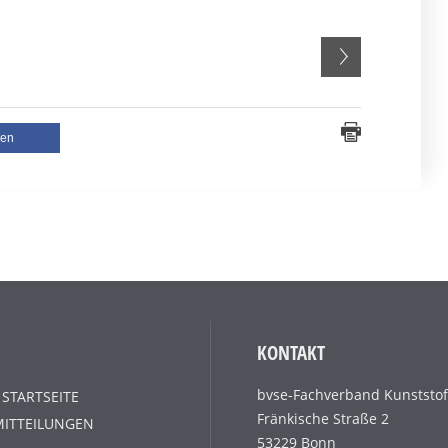
len
KONTAKT
bvse-Fachverband Kunststof
 STARTSEITE
Fränkische Straße 2
MITTEILUNGEN
53229 Bonn