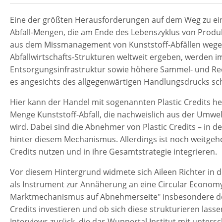
Eine der größten Herausforderungen auf dem Weg zu ein
Abfall-Mengen, die am Ende des Lebenszyklus von Produkt
aus dem Missmanagement von Kunststoff-Abfällen wegen
Abfallwirtschafts-Strukturen weltweit ergeben, werden 
Entsorgungsinfrastruktur sowie höhere Sammel- und Rec
es angesichts des allgegenwärtigen Handlungsdrucks sc
Hier kann der Handel mit sogenannten Plastic Credits he
Menge Kunststoff-Abfall, die nachweislich aus der Umw
wird. Dabei sind die Abnehmer von Plastic Credits – in d
hinter diesem Mechanismus. Allerdings ist noch weitgehe
Credits nutzen und in ihre Gesamtstrategie integrieren.
Vor diesem Hintergrund widmete sich Aileen Richter in d
als Instrument zur Annäherung an eine Circular Econom
Marktmechanismus auf Abnehmerseite" insbesondere der
Credits investieren und ob sich diese strukturieren lasse
Interviews zurück, die das Wuppertal Institut mit untersc