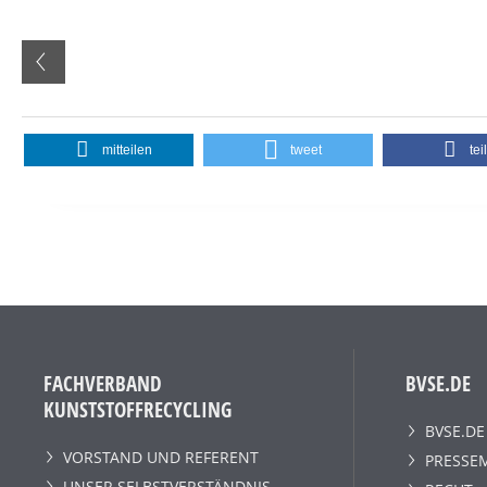
mitteilen
tweet
tei
FACHVERBAND
BVSE.DE
KUNSTSTOFFRECYCLING
BVSE.DE
VORSTAND UND REFERENT
PRESSE
UNSER SELBSTVERSTÄNDNIS