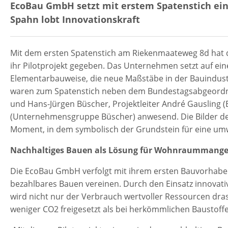
EcoBau GmbH setzt mit erstem Spatenstich ein 
Spahn lobt Innovationskraft
Mit dem ersten Spatenstich am Riekenmaateweg 8d hat d
ihr Pilotprojekt gegeben. Das Unternehmen setzt auf ei
Elementarbauweise, die neue Maßstäbe in der Bauindustri
waren zum Spatenstich neben dem Bundestagsabgeordn
und Hans-Jürgen Büscher, Projektleiter André Gauslin
(Unternehmensgruppe Büscher) anwesend. Die Bilder des
Moment, in dem symbolisch der Grundstein für eine umw
Nachhaltiges Bauen als Lösung für Wohnraummange
Die EcoBau GmbH verfolgt mit ihrem ersten Bauvorhaben 
bezahlbares Bauen vereinen. Durch den Einsatz innovat
wird nicht nur der Verbrauch wertvoller Ressourcen dras
weniger CO2 freigesetzt als bei herkömmlichen Baustoffe