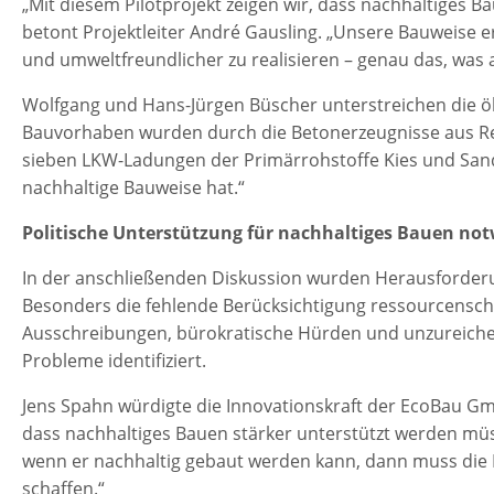
„Mit diesem Pilotprojekt zeigen wir, dass nachhaltiges Bau
betont Projektleiter André Gausling. „Unsere Bauweise 
und umweltfreundlicher zu realisieren – genau das, was 
Wolfgang und Hans-Jürgen Büscher unterstreichen die öko
Bauvorhaben wurden durch die Betonerzeugnisse aus Re
sieben LKW-Ladungen der Primärrohstoffe Kies und Sand 
nachhaltige Bauweise hat.“
Politische Unterstützung für nachhaltiges Bauen no
In der anschließenden Diskussion wurden Herausforder
Besonders die fehlende Berücksichtigung ressourcensch
Ausschreibungen, bürokratische Hürden und unzureich
Probleme identiﬁziert.
Jens Spahn würdigte die Innovationskraft der EcoBau Gm
dass nachhaltiges Bauen stärker unterstützt werden mü
wenn er nachhaltig gebaut werden kann, dann muss die 
schaffen.“