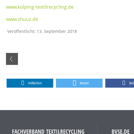
www.kolping-textilrecycling.de
www.shuuz.de
Veröffentlicht: 13. September 2018
mitteilen
tweet
tei
FACHVERBAND TEXTILRECYCLING
BVSE.DE