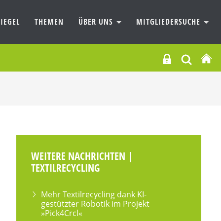
IEGEL
THEMEN
ÜBER UNS
MITGLIEDERSUCHE
WEITERE NACHRICHTEN |
TEXTILRECYCLING
Mehr Textilrecycling dank KI-
gestützter Robotik im Projekt
»Pick4Crcl«