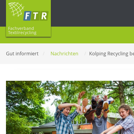
Fachverband
Textilrecycling
Gut informiert
/
Nachrichten
/
Kolping Recycling be