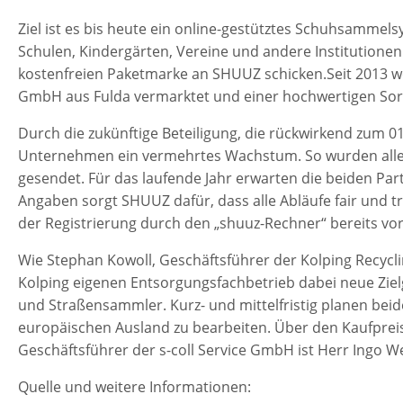
Ziel ist es bis heute ein online-gestütztes Schuhsammel
Schulen, Kindergärten, Vereine und andere Institution
kostenfreien Paketmarke an SHUUZ schicken.Seit 2013 w
GmbH aus Fulda vermarktet und einer hochwertigen Sort
Durch die zukünftige Beteiligung, die rückwirkend zum 0
Unternehmen ein vermehrtes Wachstum. So wurden allein
gesendet. Für das laufende Jahr erwarten die beiden Pa
Angaben sorgt SHUUZ dafür, dass alle Abläufe fair und 
der Registrierung durch den „shuuz-Rechner“ bereits vo
Wie Stephan Kowoll, Geschäftsführer der Kolping Recycli
Kolping eigenen Entsorgungsfachbetrieb dabei neue Zie
und Straßensammler. Kurz- und mittelfristig planen bei
europäischen Ausland zu bearbeiten. Über den Kaufpreis
Geschäftsführer der s-coll Service GmbH ist Herr Ingo We
Quelle und weitere Informationen: