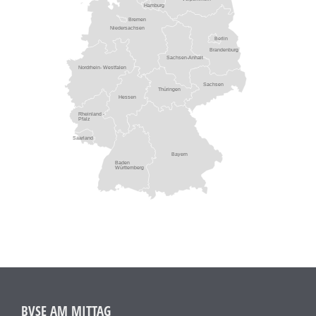
Hamburg
Bremen
Niedersachsen
Berlin
Brandenburg
Sachsen-Anhalt
Nordrhein- Westfalen
Sachsen
Thüringen
Hessen
Rheinland -
Pfalz
Saarland
Bayern
Baden
Württemberg
BVSE AM MITTAG