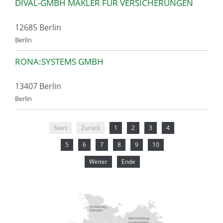
DIVAL-GMBH MAKLER FÜR VERSICHERUNGEN
12685 Berlin
Berlin
RONA:SYSTEMS GMBH
13407 Berlin
Berlin
Start
Zurück
1
2
3
4
5
6
7
8
9
10
Weiter
Ende
Schleswig-
Holstein
Mecklenburg-
Vorpommern