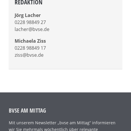
REDAKTION
Jörg Lacher
0228 98849 27
lacher@bvse.de
Michaela Ziss
0228 98849 17
ziss@bvse.de
BVSE AM MITTAG
Mit unserem Newsletter „bvse am Mittag“ informieren
wir Sie mehrmals wöchentlich über relevante