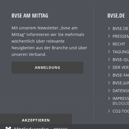
BVSE AM MITTAG
BVSE.DE
Mit unserem Newsletter „bvse am
BVSE.DE
Mittag“ informieren wir Sie mehrmals
PRESSE
wöchentlich über relevante
RECHT
Neuigkeiten aus der Branche und über
TAGUNG
unseren Verband.
BVSE-QU
DER VE
ANMELDUNG
BVSE-F
BVSE-JU
DATENS
IMPRESS
Wir benutzen lediglich technisch notwendige Sessioncookie
BILDQU
enthalten.
CO2-TO
AKZEPTIEREN