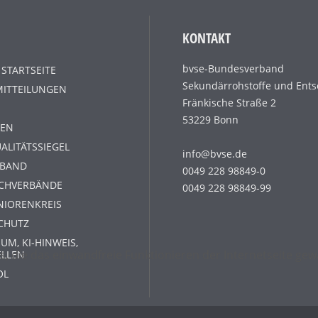
KONTAKT
bvse-Bundesverband
 STARTSEITE
Sekundärrohstoffe und Ents
MITTEILUNGEN
Fränkische Straße 2
53229 Bonn
EN
ALITÄTSSIEGEL
info@bvse.de
RBAND
0049 228 98849-0
ACHVERBÄNDE
0049 228 98849-99
NIORENKREIS
CHUTZ
UM, KI-HINWEIS,
s, die das einwandfreie Funktionieren der Internetseite g
ELLEN
OL