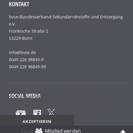
KONTAKT
bvse-Bundesverband Sekundärrohstoffe und Entsorgung
e.V.
Fränkische Straße 2
53229 Bonn
info@bvse.de
0049 228 98849-0
0049 228 98849-99
Wir benutzen lediglich technisch notwendige
SOCIAL MEDIA
Sessioncookies, die das einwandfreie Funktionieren der
Internetseite gewährleisten und die keine
personenbezogenen Daten enthalten.
AKZEPTIEREN
Mitglied werden
Recycling
Germany