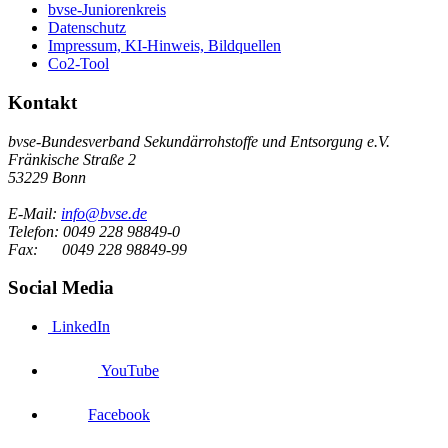
bvse-Juniorenkreis
Datenschutz
Impressum, KI-Hinweis, Bildquellen
Co2-Tool
Kontakt
bvse-Bundesverband Sekundärrohstoffe und Entsorgung e.V.
Fränkische Straße 2
53229 Bonn
E-Mail:
info@bvse.de
Telefon:
0049 228 98849-0
Fax:
0049 228 98849-99
Social Media
LinkedIn
YouTube
Facebook