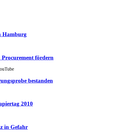
in Hamburg
n Procurement fördern
YouTube
rungsprobe bestanden
papiertag 2010
lz in Gefahr