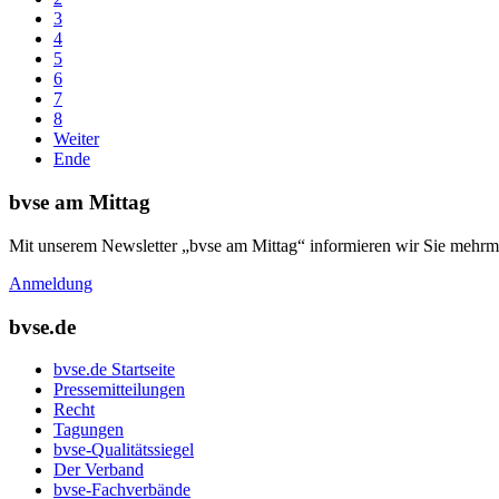
3
4
5
6
7
8
Weiter
Ende
bvse am Mittag
Mit unserem Newsletter „bvse am Mittag“ informieren wir Sie mehrma
Anmeldung
bvse.de
bvse.de Startseite
Pressemitteilungen
Recht
Tagungen
bvse-Qualitätssiegel
Der Verband
bvse-Fachverbände