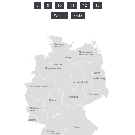
8
9
10
11
12
13
Weiter
Ende
Schleswig-
Holstein
Mecklenburg-
Vorpommern
Hamburg
Bremen
Niedersachsen
Berlin
Brandenburg
Sachsen-Anhalt
Nordrhein- Westfalen
Sachsen
Thüringen
Hessen
Rheinland -
Pfalz
Saarland
Bayern
Baden
Württemberg