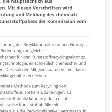
 die hauptsächlich aus
en. Mit diesen Vorschriften wird
rüfung und Meldung des chemisch
es Kunststoffpakets der Kommission vom
chnung des Rezyklatanteils in neuen Einweg-
r Bedeutung, um gleiche
herheit für den Kunststoffrecyclingsektor zu
ingtechnologie, einschließlich chemischer und
 Dies soll den Mitgliedstaaten helfen, das in
zyklatgehalt zu erreichen.
rbreitete Methode zum Recycling von
ststoffe zu sortieren, zu reinigen, zu
nststoffabfälle können jedoch nicht
ielsweise Kunststoffabfälle mit
ien, die die Recyclingfähigkeit verringern. In