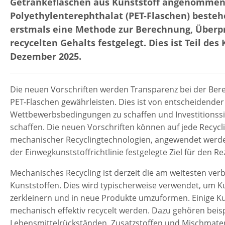
Getränkeflaschen aus Kunststoff angenommen,
Polyethylenterephthalat (PET-Flaschen) besteh
erstmals eine Methode zur Berechnung, Überp
recycelten Gehalts festgelegt. Dies ist Teil d
Dezember 2025.
Die neuen Vorschriften werden Transparenz bei der Bere
PET-Flaschen gewährleisten. Dies ist von entscheidende
Wettbewerbsbedingungen zu schaffen und Investitionssic
schaffen. Die neuen Vorschriften können auf jede Recycl
mechanischer Recyclingtechnologien, angewendet werden.
der Einwegkunststoffrichtlinie festgelegte Ziel für den Re
Mechanisches Recycling ist derzeit die am weitesten ve
Kunststoffen. Dies wird typischerweise verwendet, um Kun
zerkleinern und in neue Produkte umzuformen. Einige Ku
mechanisch effektiv recycelt werden. Dazu gehören beisp
Lebensmittelrückständen, Zusatzstoffen und Mischmaterial