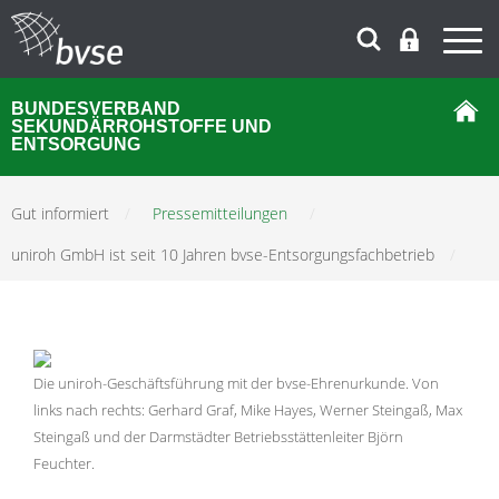
BUNDESVERBAND
SEKUNDÄRROHSTOFFE UND
ENTSORGUNG
Gut informiert
/
Pressemitteilungen
/
uniroh GmbH ist seit 10 Jahren bvse-Entsorgungsfachbetrieb
/
Die uniroh-Geschäftsführung mit der bvse-Ehrenurkunde. Von
links nach rechts: Gerhard Graf, Mike Hayes, Werner Steingaß, Max
Steingaß und der Darmstädter Betriebsstättenleiter Björn
Feuchter.