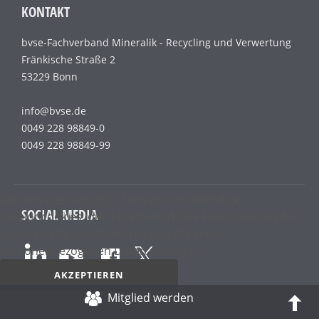
KONTAKT
bvse-Fachverband Mineralik - Recycling und Verwertung
Fränkische Straße 2
53229 Bonn
info@bvse.de
0049 228 98849-0
0049 228 98849-99
Wir benutzen lediglich technisch notwendige
SOCIAL MEDIA
Sessioncookies, die das einwandfreie Funktionieren der
Internetseite gewährleisten und die keine
personenbezogenen Daten enthalten.
AKZEPTIEREN
RSS
Mitglied werden
Datenschutz­erklärung